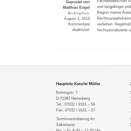
Fachanwaltschaft fü
Gepostet von
und langjähriger pr
Matthias Engel
Rechtsgebiete
Beginn meiner Anwal
Rechtsanwaltskammer
August 1, 2014
Kommentare
verliehen. Regelmäß
für
deaktiviert
hochspezialisierte 
Familienrecht
Hauptsitz Kanzlei Müller
Behringstr. 7
D-71083 Herrenberg
Tel.: 07032 / 9161 – 56
Fax: 07032 / 9161 – 57
Terminvereinbarung im
Sekretariat:
Mo. – Fr. 8.30 – 12.30 Uhr