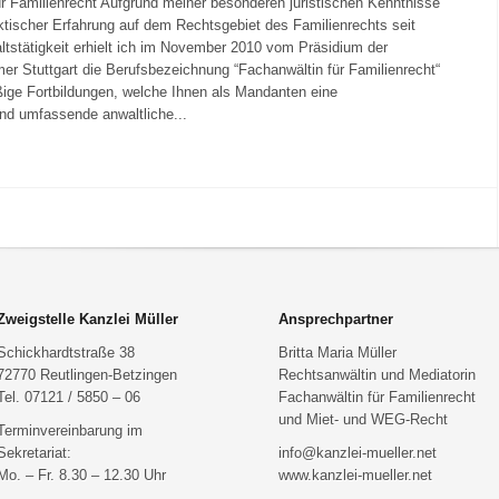
r Familienrecht Aufgrund meiner besonderen juristischen Kenntnisse
aktischer Erfahrung auf dem Rechtsgebiet des Familienrechts seit
tstätigkeit erhielt ich im November 2010 vom Präsidium der
 Stuttgart die Berufsbezeichnung “Fachanwältin für Familienrecht“
ige Fortbildungen, welche Ihnen als Mandanten eine
und umfassende anwaltliche...
Zweigstelle Kanzlei Müller
Ansprechpartner
Schickhardtstraße 38
Britta Maria Müller
72770 Reutlingen-Betzingen
Rechtsanwältin und Mediatorin
Tel. 07121 / 5850 – 06
Fachanwältin für Familienrecht
und Miet- und WEG-Recht
Terminvereinbarung im
Sekretariat:
info@kanzlei-mueller.net
Mo. – Fr. 8.30 – 12.30 Uhr
www.kanzlei-mueller.net