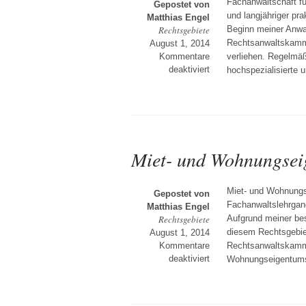
Fachanwaltschaft fü
Gepostet von
und langjähriger pr
Matthias Engel
Rechtsgebiete
Beginn meiner Anwal
Rechtsanwaltskammer
August 1, 2014
Kommentare
verliehen. Regelmäß
für
deaktiviert
hochspezialisierte 
Familienrecht
Miet- und Wohnungsei
Miet- und Wohnungs
Gepostet von
Fachanwaltslehrgang
Matthias Engel
Rechtsgebiete
Aufgrund meiner bes
diesem Rechtsgebie
August 1, 2014
Kommentare
Rechtsanwaltskamme
für
deaktiviert
Wohnungseigentumsr
Miet-
und
Wohnungseigentumsrec